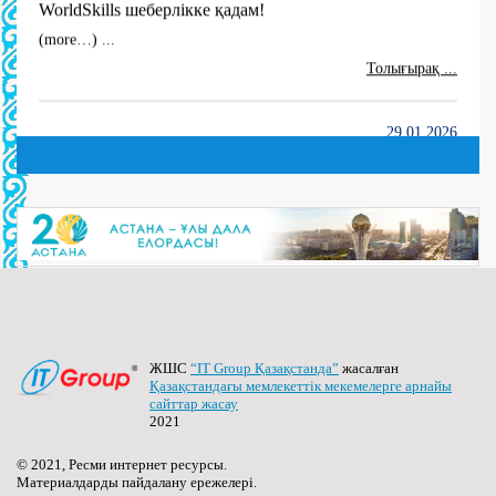
(more…) ...
Толығырақ ...
29.01.2026
“Электр жабдықтары” мамандығы апталығы өтуде!
(more…) ...
Толығырақ ...
29.01.2026
“Электр жабдықтары” мамандығы апталығының
ашылуы сәтінен.
(more…) ...
Толығырақ ...
ЖШС
“IT Group Қазақстанда”
жасалған
Қазақстандағы мемлекеттік мекемелерге арнайы
сайттар жасау
2021
29.01.2026
“Talaptan Inder” жобасы аясында “Talaptan Bilim –
© 2021, Ресми интернет ресурсы.
Цифрлық сауаттылық” тақырыбында жастарға
Материалдарды пайдалану ережелері.