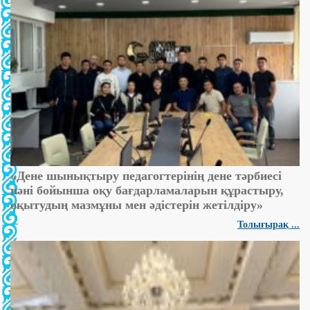
«Дене шынықтыру педагогтерінің дене тәрбиесі
пәні бойынша оқу бағдарламаларын құрастыру,
оқытудың мазмұны мен әдістерін жетілдіру»
Толығырақ ...