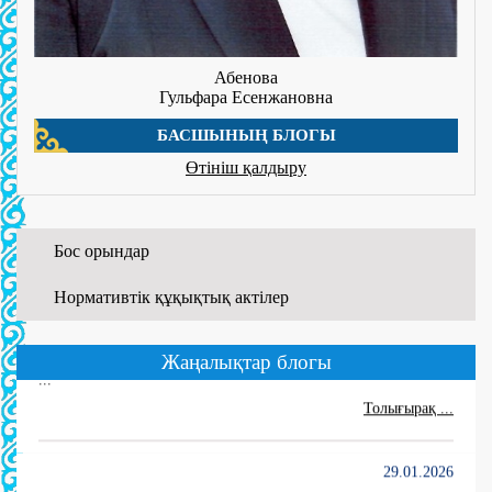
Абенова
Гульфара Есенжановна
БАСШЫНЫҢ БЛОГЫ
Өтініш қалдыру
Бос орындар
01.06.2026
Нормативтік құқықтық актілер
WORLDSKILLS ATYRAU-2026
...
Жаңалықтар блогы
Толығырақ ...
29.01.2026
WorldSkills шеберлікке қадам!