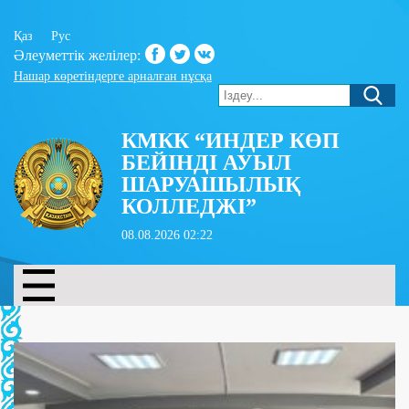
Қаз
Рус
Әлеуметтік желілер:
Нашар көретіндерге арналған нұсқа
КМКК “ИНДЕР КӨП
БЕЙІНДІ АУЫЛ
ШАРУАШЫЛЫҚ
КОЛЛЕДЖІ”
08.08.2026 02:22