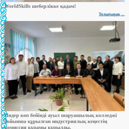
WorldSkills шеберлікке қадам!
Толығырақ ...
Индер көп бейінді ауыл шаруашылық колледжі
бойынша құрылған индустриялық кеңестің
комиссия құрамы құрылды.