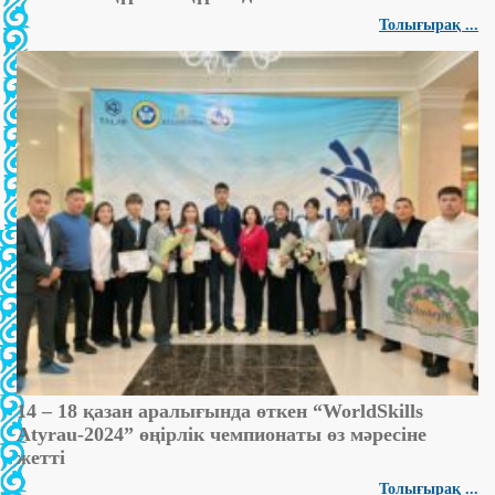
Толығырақ ...
14 – 18 қазан аралығында өткен “WorldSkills
Atyrau-2024” өңірлік чемпионаты өз мәресіне
жетті
Толығырақ ...