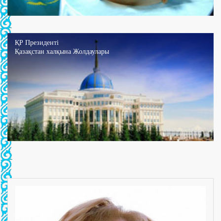
ҚР Президенті
Қазақстан халқына Жолдаулары