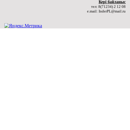
арналған танымдық кездесу өтті.
Керi байланыс
тел: 8(71234) 2 12 08
(more…) ...
e.mail: InderPL@mail.ru
Толығырақ ...