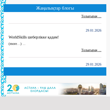
WORLDSKILLS ATYRAU-2026
Жаңалықтар блогы
...
Толығырақ ...
29.01.2026
WorldSkills шеберлікке қадам!
(more…) ...
Толығырақ ...
29.01.2026
“Электр жабдықтары” мамандығы апталығы өтуде!
(more…) ...
Толығырақ ...
29.01.2026
“Электр жабдықтары” мамандығы апталығының
ашылуы сәтінен.