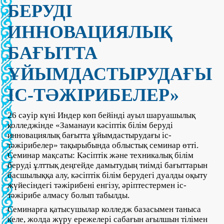
БЕРУДІ
ИННОВАЦИЯЛЫҚ
БАҒЫТТА
ҰЙЫМДАСТЫРУДАҒЫ
ІС-ТӘЖІРИБЕЛЕР»
26 сәуір күні Индер көп бейінді ауыл шаруашылық
колледжінде «Заманауи кәсіптік білім беруді
инновациялық бағытта ұйымдастырудағы іс-
тәжірибелер» тақырыбында облыстық семинар өтті.
Семинар мақсаты: Кәсіптік және техникалық білім
беруді ұлттық деңгейде дамытудың тиімді бағыттарын
басшылыққа алу, кәсіптік білім берудегі дуалды оқыту
жүйесіндегі тәжірибені енгізу, әріптестермен іс-
тәжірибе алмасу болып табылды.
Семинарға қатысушылар колледж базасымен таныса
келе, жолда жүру ережелері сабағын ағылшын тілімен