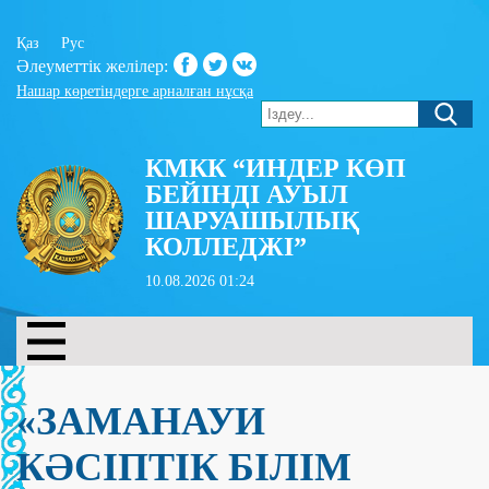
Қаз
Рус
Әлеуметтік желілер:
Нашар көретіндерге арналған нұсқа
КМКК “ИНДЕР КӨП
БЕЙІНДІ АУЫЛ
ШАРУАШЫЛЫҚ
КОЛЛЕДЖІ”
10.08.2026 01:24
«ЗАМАНАУИ
КӘСІПТІК БІЛІМ