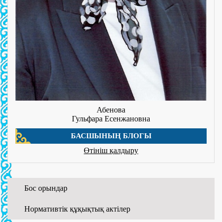
Абенова
Гульфара Есенжановна
БАСШЫНЫҢ БЛОГЫ
Өтініш қалдыру
Бос орындар
Нормативтік құқықтық актілер
01.06.2026