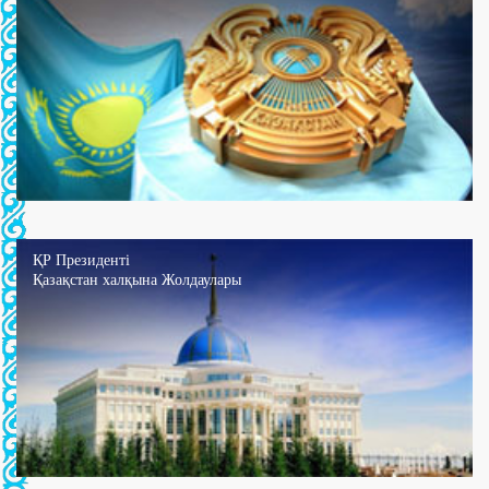
ҚР Президенті
Қазақстан халқына Жолдаулары