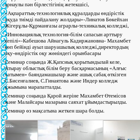
арнаулы пән бірлестігінің жетекшісі,
«Ақпараттық-технологиялық құралдарды өндірістік
оқуда тиімді пайдалану жолдары»-Линатов Бөкейхан
Жігерұлы-Құрманғазы аграрлы-техникалық колледжі,
«Инновациялық технология-білім сапасын арттыру
кепілі»-Кабешова Айнагуль Кадиржановна- Махамбет
көп бейінді ауыл шаруашылық колледжі,директордың
оқу-өндірістік оқу жөніндегі орынбасары
Семинар соңында Ж.Қапсиық қорытындылай келе,
Атырау облыстық білім беру басқармасының «Алғыс
хатымен» баяндамашылар және ашық сабақ өткізген
С.Бисенғалиев, С.Гинаятова және Индер колледж
ұжымына марапатталды.
Семинар соңында Қарой жеріне Махамбет Өтемісов
және Малайсары мазарына саяхат ұйымдастырылды.
Семинар өз мақсатына жеткен шара болды.