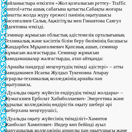
байланыстыра өткізген «Жол қозғалысын реттеу- Traffic
control»атты ашық сабағына қатысты.Сабақты жоғары
санатты жолда жүру ережесі пәнінің оқытушысы
Бисенғалиев Салық Ақжігітұлы мен Гинаятова Саягул
Идеятовна өткізді.
Семинар жұмысын облыстық әдістемелік орталығының
Техникалық және кәсіптік білім беру бөлімінің басшысы
Жандарбек Мұқанғалиевич Қапсиық ашып, семинар
жұмысын жалғастырды. Семинар жұмысын
баяндамашылар жалғастырды, атап айтқанда:
«Арнайы пәндерді меңгертудің тиімді әдістері» – атты
баяндамамен Исаева Жулдыз Тукеновна Атырау
аграрлы-техникалық колледжінің арнайы пән
оқытушысы,
«Дуальды оқыту жүйесін ендірудің тиімді жолдары» –
Жумагазиев Ерболат Хабиболлаевич- Энергетика және
құрылыс колледжінің өндірістік оқыту шебері әрі
шеберхана меңгерушісі,
«Дуальды оқыту жүйесінің тиімділігі»Хамитов
Жанболат Хамитович- Индер көп бейінді ауыл
шаруашылық колледжінің арнаулы пән оқытушысы және