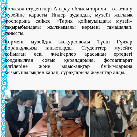
Колледж студенттері Атырау облысы тарихи – өлкетану
музейіне қарасты Индер аудандық музейі жылдық
жоспарына сәйкес «Тарих қойнауындағы музей»
тақырыбындағы жылжымалы көрмені тамашалап,
танысты.
Көрмені музейдің экскурсоводы Түсіп Гүлзар
Боранқұлқызы таныстырды. Студенттер музейге
қойылған ескі жәдігерлер арасынан ертедегі
қолданылған соғыс құралдарына, фотоаппарат
үлгілеріне және ыдыс-аяқтар бұйымдарына
қызығушылықпен қарап, сұрақтарына жауаптар алды.