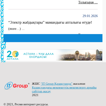
29.01.2026
“Электр жабдықтары” мамандығы апталығы өтуде!
(more…) ...
Толығырақ ...
29.01.2026
“Электр жабдықтары” мамандығы апталығының
ашылуы сәтінен.
(more…) ...
Толығырақ ...
29.01.2026
ЖШС
“IT Group Қазақстанда”
жасалған
Қазақстандағы мемлекеттік мекемелерге арнайы
“Talaptan Inder” жобасы аясында “Talaptan Bilim –
сайттар жасау
Цифрлық сауаттылық” тақырыбында жастарға
2021
арналған танымдық кездесу өтті.
(more…) ...
© 2021, Ресми интернет ресурсы.