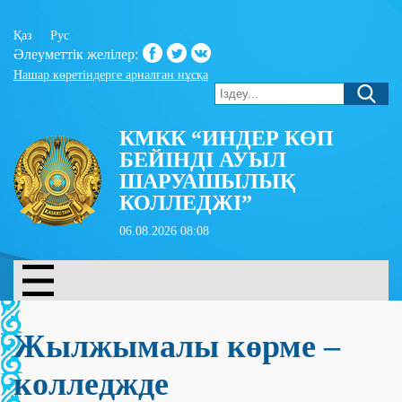
Қаз
Рус
Әлеуметтік желілер:
Нашар көретіндерге арналған нұсқа
КМКК “ИНДЕР КӨП
БЕЙІНДІ АУЫЛ
ШАРУАШЫЛЫҚ
КОЛЛЕДЖІ”
06.08.2026 08:08
Жылжымалы көрме –
колледжде