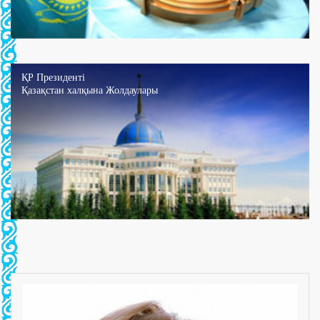
ҚР Президенті
Қазақстан халқына Жолдаулары