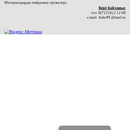
Материалдарды пайдалану ережелері.
Толығырақ ...
Керi байланыс
тел: 8(71234) 2 12 08
e.mail: InderPL@mail.ru