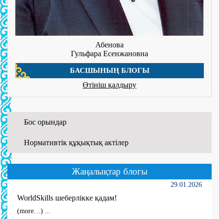
Абенова
Гульфара Есенжановна
БАСШЫНЫҢ БЛОГЫ
Өтініш қалдыру
01.06.2026
Бос орындар
WORLDSKILLS ATYRAU-2026
...
Нормативтік құқықтық актілер
Толығырақ ...
Жаңалықтар блогы
29.01.2026
WorldSkills шеберлікке қадам!
(more…) ...
Толығырақ ...