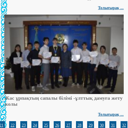
Толығырақ ...
Жас ұрпақтың сапалы білімі -ұлттық дамуға жету
жолы
Толығырақ ...
21
22
23
24
25
26
27
28
29
30
31
32