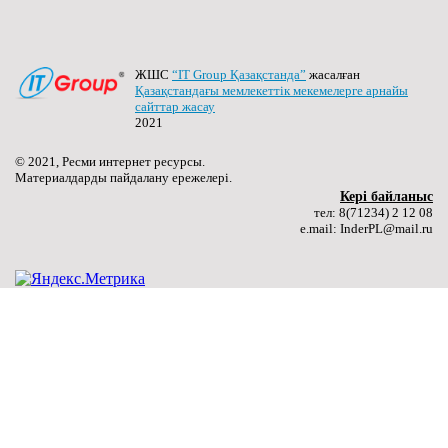
“Электр жабдықтары” мамандығы апталығының
ашылуы сәтінен.
(more…) ...
ЖШС
“IT Group Қазақстанда”
жасалған
Толығырақ ...
Қазақстандағы мемлекеттік мекемелерге арнайы
сайттар жасау
2021
29.01.2026
© 2021, Ресми интернет ресурсы.
“Talaptan Inder” жобасы аясында “Talaptan Bilim –
Материалдарды пайдалану ережелері.
Цифрлық сауаттылық” тақырыбында жастарға
Керi байланыс
арналған танымдық кездесу өтті.
тел: 8(71234) 2 12 08
e.mail: InderPL@mail.ru
(more…) ...
Толығырақ ...