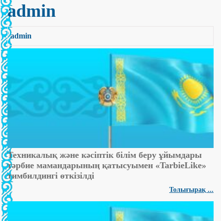
admin
admin
Техникалық және кәсіптік білім беру ұйымдары
тәрбие мамандарының қатысуымен «TarbieLike»
тимбилдингі өткізілді
Толығырақ ...