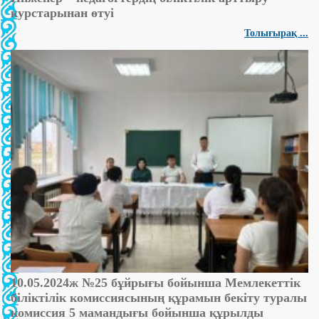
курстарынан өтуі
Толығырақ ...
10.05.2024ж №25 бұйрығы бойынша Мемлекеттік
біліктілік комиссиясының құрамын бекіту туралы
комиссия 5 мамандығы бойынша құрылды