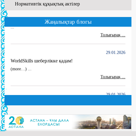
Нормативтік құқықтық актілер
01.06.2026
WORLDSKILLS ATYRAU-2026
Жаңалықтар блогы
...
Толығырақ ...
29.01.2026
WorldSkills шеберлікке қадам!
(more…) ...
Толығырақ ...
29.01.2026
“Электр жабдықтары” мамандығы апталығы өтуде!
(more…) ...
Толығырақ ...
29.01.2026