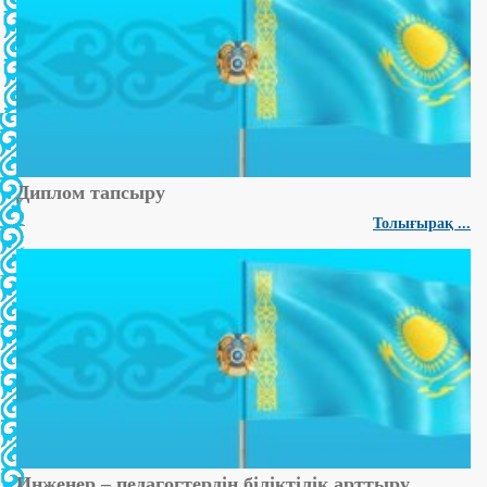
Диплом тапсыру
Толығырақ ...
Инженер – педагогтердің біліктілік арттыру