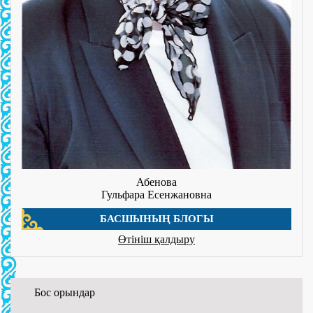
Абенова
Гульфара Есенжановна
БАСШЫНЫҢ БЛОГЫ
Өтініш қалдыру
Бос орындар