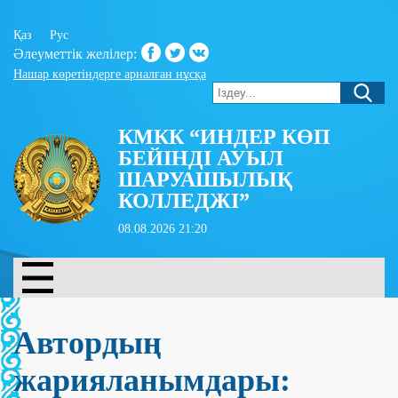
Қаз
Рус
Әлеуметтік желілер:
Нашар көретіндерге арналған нұсқа
КМКК “ИНДЕР КӨП
БЕЙІНДІ АУЫЛ
ШАРУАШЫЛЫҚ
КОЛЛЕДЖІ”
08.08.2026 21:20
Автордың
жарияланымдары: