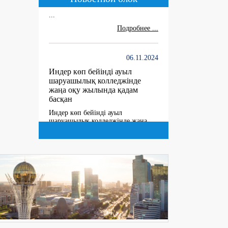
...
Подробнее ...
06.11.2024
Индер көп бейінді ауыл
шаруашылық колледжінде
жаңа оқу жылында қадам
басқан
Индер көп бейінді ауыл
шаруашылық колледжінде жаңа
оқу жылында қадам басқан жас
мамандарға "Жас маман,алға қадам
бас! "атты әдістемелік күн колледж
әдіскерінің ұйымдастыруымен өтті.
Саягул Идеятовна ж ...
Подробнее ...
27.06.2024
10 мая В 2024 году создана
комиссия по утверждению