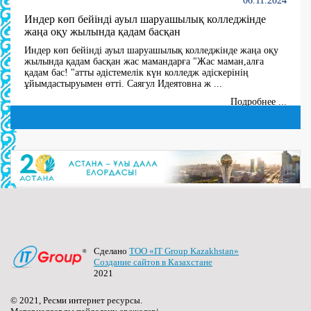
Индер көп бейінді ауыл шаруашылық колледжінде
жаңа оқу жылында қадам басқан
Индер көп бейінді ауыл шаруашылық колледжінде жаңа оқу
жылында қадам басқан жас мамандарға "Жас маман,алға
қадам бас! "атты әдістемелік күн колледж әдіскерінің
ұйымдастыруымен өтті. Саягул Идеятовна ж ...
Подробнее ...
27.06.2024
10 мая В 2024 году создана комиссия по утверждению
состава Государственной квалификационной
комиссии по 5 специальностям
(далее…) ...
Подробнее ...
Сделано
ТОО «IT Group Kazakhstan»
27.06.2024
Создание сайтов в Казахстане
2021
Качественное образование молодого поколения – путь
к национальному развитию
© 2021, Ресми интернет ресурсы.
(далее…) ...