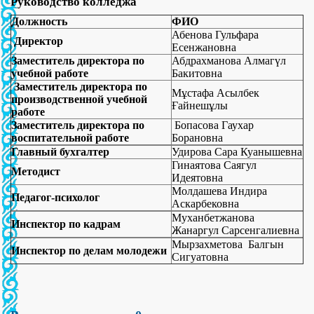
Руководство колледжа
Должность
ФИО
Абенова Гульфара
Директор
Есенжановна
Заместитель директора по
Абдрахманова Алмагүл
учебной работе
Бакитовна
Заместитель директора по
Мұстафа Асылбек
производственной учебной
Ғайнешұлы
работе
Заместитель директора по
Бопасова Гаухар
воспитательной работе
Борановна
Главный бухгалтер
Удирова Сара Куанышевна
Гинаятова Саягул
Методист
Идеятовна
Молдашева Индира
Педагог-психолог
Аскарбековна
Муханбетжанова
Инспектор по кадрам
Жанаргул Сарсенгалиевна
Мырзахметова Балгын
Инспектор по делам молодежи
Сигуатовна