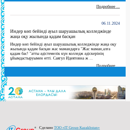
Подробнее ...
06.11.2024
Индер көп бейінді ауыл шаруашылық колледжінде
жаңа оқу жылында қадам басқан
Индер көп бейінді ауыл шаруашылық колледжінде жаңа оқу
жылында қадам басқан жас мамандарға "Жас маман,алға
қадам бас! "атты әдістемелік күн колледж әдіскерінің
ұйымдастыруымен өтті. Саягул Идеятовна ж ...
Подробнее ...
27.06.2024
10 мая В 2024 году создана комиссия по утверждению
состава Государственной квалификационной
комиссии по 5 специальностям
(далее…) ...
Подробнее ...
Сделано
ТОО «IT Group Kazakhstan»