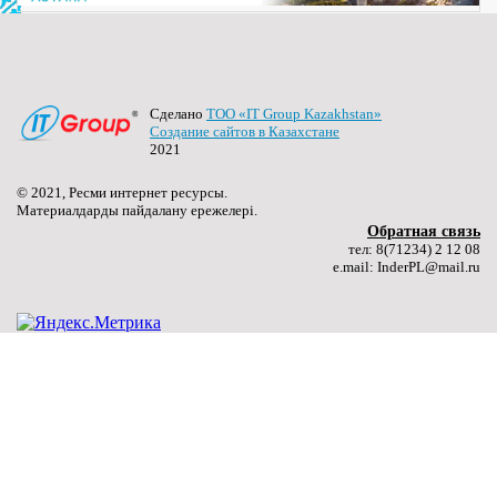
(далее…) ...
Подробнее ...
Сделано
ТОО «IT Group Kazakhstan»
27.06.2024
Создание сайтов в Казахстане
Качественное образование молодого поколения – путь
2021
к национальному развитию
© 2021, Ресми интернет ресурсы.
(далее…) ...
Материалдарды пайдалану ережелері.
Подробнее ...
Обратная связь
тел: 8(71234) 2 12 08
e.mail: InderPL@mail.ru
27.06.2024
«Лучший сварщик»
(далее…) ...
Подробнее ...