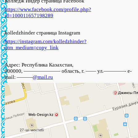
Колледж Индер страница Facebook
https://www.facebook.com/profile.php?
id=100011657198289
kolledzhinder страница Instagram
https://instagram.com/kolledzhinder?
utm_medium=copy_link
Адрес: Республика Казахстан,
000000, ——————— область, г. —— ул.————- e-
mail: ———
@mail.ru