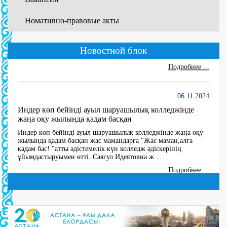
Номативно-правовые акты
01.06.2026
WORLDSKILLS ATYRAU-2026
...
Новостной блок
Подробнее ...
06.11.2024
Индер көп бейінді ауыл шаруашылық колледжінде
жаңа оқу жылында қадам басқан
Индер көп бейінді ауыл шаруашылық колледжінде жаңа оқу
жылында қадам басқан жас мамандарға "Жас маман,алға
қадам бас! "атты әдістемелік күн колледж әдіскерінің
ұйымдастыруымен өтті. Саягул Идеятовна ж ...
Подробнее ...
27.06.2024
10 мая В 2024 году создана комиссия по утверждению
состава Государственной квалификационной
комиссии по 5 специальностям