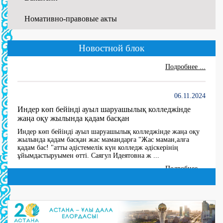
Номативно-правовые акты
01.06.2026
WORLDSKILLS ATYRAU-2026
Новостной блок
...
Подробнее ...
06.11.2024
Индер көп бейінді ауыл шаруашылық колледжінде
жаңа оқу жылында қадам басқан
Индер көп бейінді ауыл шаруашылық колледжінде жаңа оқу
жылында қадам басқан жас мамандарға "Жас маман,алға
қадам бас! "атты әдістемелік күн колледж әдіскерінің
ұйымдастыруымен өтті. Саягул Идеятовна ж ...
Подробнее ...
27.06.2024
10 мая В 2024 году создана комиссия по утверждению
состава Государственной квалификационной