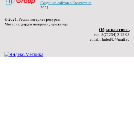
Создание сайтов в Казахстане
2021
Качественное образование молодого поколения – путь
к национальному развитию
© 2021, Ресми интернет ресурсы.
(далее…) ...
Материалдарды пайдалану ережелері.
Подробнее ...
Обратная связь
тел: 8(71234) 2 12 08
e.mail: InderPL@mail.ru
27.06.2024
«Лучший сварщик»
(далее…) ...
Подробнее ...