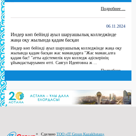
Подробнее ...
06.11.2024
Индер көп бейінді ауыл шаруашылық колледжінде
жаңа оқу жылында қадам басқан
Индер көп бейінді ауыл шаруашылық колледжінде жаңа оқу
жылында қадам басқан жас мамандарға "Жас маман,алға
қадам бас! "атты әдістемелік күн колледж әдіскерінің
ұйымдастыруымен өтті. Саягул Идеятовна ж ...
Подробнее ...
27.06.2024
10 мая В 2024 году создана комиссия по утверждению
состава Государственной квалификационной
комиссии по 5 специальностям
(далее…) ...
Подробнее ...
Сделано
ТОО «IT Group Kazakhstan»
27.06.2024