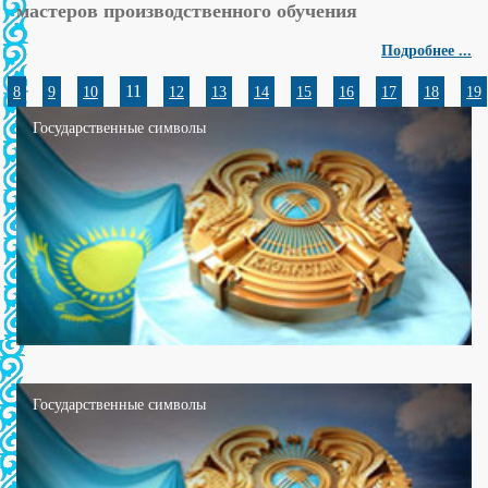
мастеров производственного обучения
Подробнее ...
11
8
9
10
12
13
14
15
16
17
18
19
Государственные символы
Государственные символы