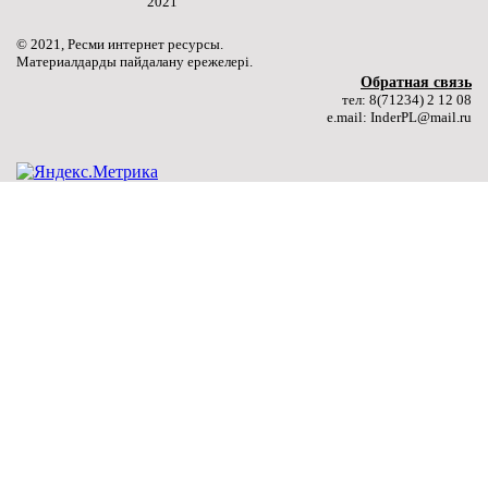
2021
Качественное образование молодого поколения – путь
к национальному развитию
© 2021, Ресми интернет ресурсы.
(далее…) ...
Материалдарды пайдалану ережелері.
Подробнее ...
Обратная связь
тел: 8(71234) 2 12 08
e.mail: InderPL@mail.ru
27.06.2024
«Лучший сварщик»
(далее…) ...
Подробнее ...