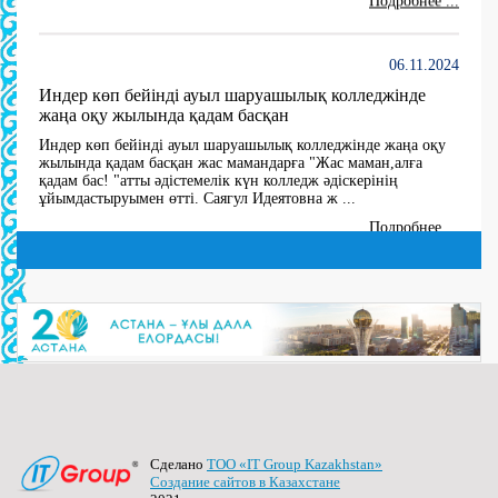
06.11.2024
Индер көп бейінді ауыл шаруашылық колледжінде
жаңа оқу жылында қадам басқан
Индер көп бейінді ауыл шаруашылық колледжінде жаңа оқу
жылында қадам басқан жас мамандарға "Жас маман,алға
қадам бас! "атты әдістемелік күн колледж әдіскерінің
ұйымдастыруымен өтті. Саягул Идеятовна ж ...
Подробнее ...
27.06.2024
10 мая В 2024 году создана комиссия по утверждению
состава Государственной квалификационной
комиссии по 5 специальностям
(далее…) ...
Подробнее ...
Сделано
ТОО «IT Group Kazakhstan»
27.06.2024
Создание сайтов в Казахстане