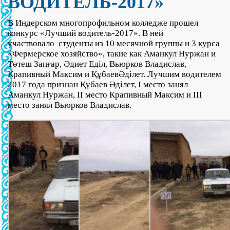
ВОДИТЕЛЬ-2017»
В Индерском многопрофильном колледже прошел
конкурс «Лучший водитель-2017». В ней
участвовало
студенты из 10 месячной группы и 3 курса
«Фермерское хозяйство», такие как Аманкул Нуржан и
Төтеш Заңғар, Әдиет Еділ, Вьюрков Владислав,
Крапивный Максим и ҚұбаевӘділет. Лучшим водителем
2017 года признан Құбаев Әділет, І место занял
Аманкул Нуржан, ІІ место Крапивный Максим и ІІІ
место занял Вьюрков Владислав.