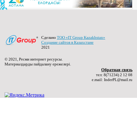
комиссии по 5 специальностям
(далее…) ...
Подробнее ...
27.06.2024
Сделано
ТОО «IT Group Kazakhstan»
Создание сайтов в Казахстане
Качественное образование молодого поколения – путь
2021
к национальному развитию
(далее…) ...
© 2021, Ресми интернет ресурсы.
Материалдарды пайдалану ережелері.
Подробнее ...
Обратная связь
тел: 8(71234) 2 12 08
e.mail: InderPL@mail.ru
27.06.2024
«Лучший сварщик»
(далее…) ...
Подробнее ...