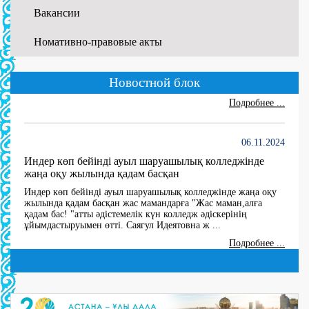
Вакансии
01.06.2026
Номативно-правовые акты
WORLDSKILLS ATYRAU-2026
...
Новостной блок
Подробнее ...
06.11.2024
Индер көп бейінді ауыл шаруашылық колледжінде
жаңа оқу жылында қадам басқан
Индер көп бейінді ауыл шаруашылық колледжінде жаңа оқу
жылында қадам басқан жас мамандарға "Жас маман,алға
қадам бас! "атты әдістемелік күн колледж әдіскерінің
ұйымдастыруымен өтті. Саягул Идеятовна ж ...
Подробнее ...
27.06.2024
10 мая В 2024 году создана комиссия по утверждению
состава Государственной квалификационной