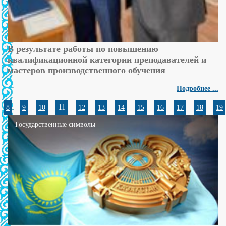
В результате работы по повышению
квалификационной категории преподавателей и
мастеров производственного обучения
Подробнее ...
11
8
9
10
12
13
14
15
16
17
18
19
Государственные символы