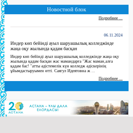
...
Новостной блок
Подробнее ...
06.11.2024
Индер көп бейінді ауыл шаруашылық колледжінде
жаңа оқу жылында қадам басқан
Индер көп бейінді ауыл шаруашылық колледжінде жаңа оқу
жылында қадам басқан жас мамандарға "Жас маман,алға
қадам бас! "атты әдістемелік күн колледж әдіскерінің
ұйымдастыруымен өтті. Саягул Идеятовна ж ...
Подробнее ...
27.06.2024
10 мая В 2024 году создана комиссия по утверждению
состава Государственной квалификационной
комиссии по 5 специальностям
(далее…) ...
Подробнее ...