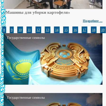
«Машины для уборки картофеля»
Подробнее ...
8
9
10
11
12
13
14
15
16
17
18
19
Государственные символы
Государственные символы