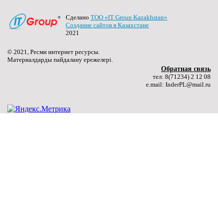
27.06.2024
Сделано
ТОО «IT Group Kazakhstan»
Создание сайтов в Казахстане
Качественное образование молодого поколения – путь
2021
к национальному развитию
(далее…) ...
© 2021, Ресми интернет ресурсы.
Материалдарды пайдалану ережелері.
Подробнее ...
Обратная связь
тел: 8(71234) 2 12 08
e.mail: InderPL@mail.ru
27.06.2024
«Лучший сварщик»
(далее…) ...
Подробнее ...