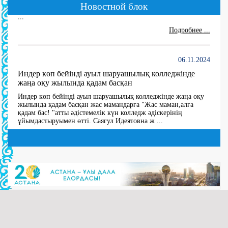
Новостной блок
...
Подробнее ...
06.11.2024
Индер көп бейінді ауыл шаруашылық колледжінде
жаңа оқу жылында қадам басқан
Индер көп бейінді ауыл шаруашылық колледжінде жаңа оқу
жылында қадам басқан жас мамандарға "Жас маман,алға
қадам бас! "атты әдістемелік күн колледж әдіскерінің
ұйымдастыруымен өтті. Саягул Идеятовна ж ...
Подробнее ...
27.06.2024
10 мая В 2024 году создана комиссия по утверждению
состава Государственной квалификационной
комиссии по 5 специальностям
(далее…) ...
Подробнее ...